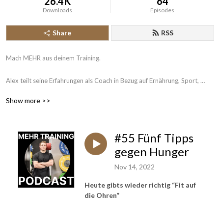
26.4K
64
Downloads
Episodes
Share
RSS
Mach MEHR aus deinem Training. 

Alex teilt seine Erfahrungen als Coach in Bezug auf Ernährung, Sport, 
Lebensstil und hilft dir dabei, die beste Version deiner selbst zu werden.

Show more >>
Unsere Programme: https://dashboard.coachrx.app/c/3224/store

Empfohlene NEM: https://edubily.de/?ref=alexanderhusgen 

#55 Fünf Tipps
Kostenloser Mobility-Selbsttest: 
https://dashboard.coachrx.app/programs/sales/44636
gegen Hunger
Nov 14, 2022
Heute gibts wieder richtig “Fit auf
die Ohren”