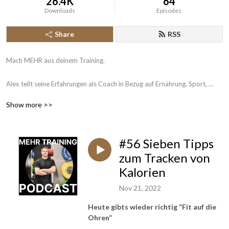
26.4K
64
Downloads
Episodes
Share
RSS
Mach MEHR aus deinem Training. 

Alex teilt seine Erfahrungen als Coach in Bezug auf Ernährung, Sport, 
Lebensstil und hilft dir dabei, die beste Version deiner selbst zu werden.

Show more >>
Unsere Programme: https://dashboard.coachrx.app/c/3224/store

Empfohlene NEM: https://edubily.de/?ref=alexanderhusgen 

#56 Sieben Tipps
Kostenloser Mobility-Selbsttest: 
https://dashboard.coachrx.app/programs/sales/44636
zum Tracken von
Kalorien
Nov 21, 2022
Heute gibts wieder richtig “Fit auf die
Ohren”