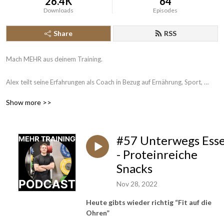
26.4K
64
Downloads
Episodes
Share
RSS
Mach MEHR aus deinem Training. 

Alex teilt seine Erfahrungen als Coach in Bezug auf Ernährung, Sport, 
Lebensstil und hilft dir dabei, die beste Version deiner selbst zu werden.

Show more >>
Unsere Programme: https://dashboard.coachrx.app/c/3224/store

Empfohlene NEM: https://edubily.de/?ref=alexanderhusgen 

#57 Unterwegs Ess
Kostenloser Mobility-Selbsttest: 
https://dashboard.coachrx.app/programs/sales/44636
- Proteinreiche
Snacks
Nov 28, 2022
Heute gibts wieder richtig “Fit auf die
Ohren”